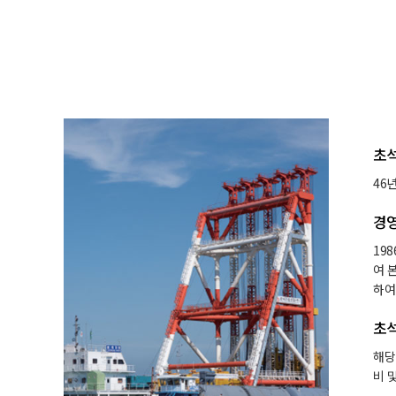
초석
46
경영
19
여 
하여
초석
해당
비 