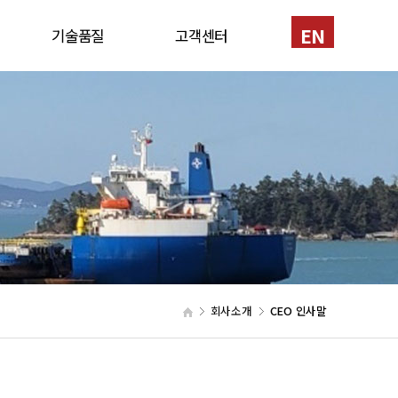
EN
기술품질
고객센터
반
인증서
1:1문의
신기술
채용
특허
공법소개
장비현황
회사소개
CEO 인사말