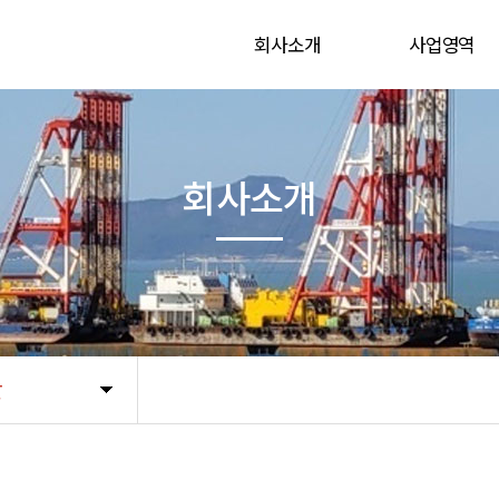
회사소개
사업영역
CEO 인사말
육상 해상 연약지
연혁
사업실적
회사소개
Global Network
찾아오시는길
말