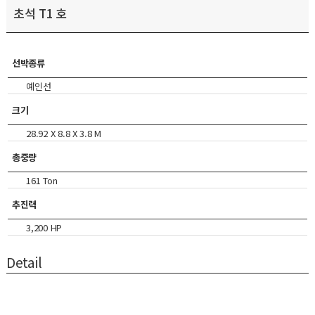
초석 T1 호
선박종류
예인선
크기
28.92 X 8.8 X 3.8 M
총중량
161 Ton
추진력
3,200 HP
Detail